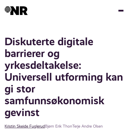
Hopp
til
hovedinnhold
Diskuterte digitale
barrierer og
yrkesdeltakelse:
Universell utforming kan
gi stor
samfunnsøkonomisk
gevinst
Kristin Skeide Fuglerud
Bjørn Erik Thon
Terje Andre Olsen