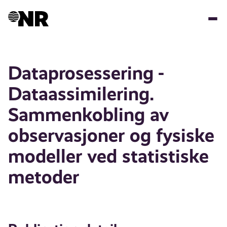
Skip
to
main
content
Dataprosessering -
Dataassimilering.
Sammenkobling av
observasjoner og fysiske
modeller ved statistiske
metoder