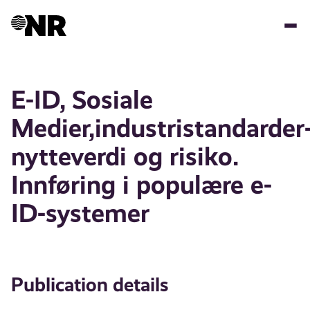
Skip
to
main
content
E-ID, Sosiale
Medier,industristandarder
nytteverdi og risiko.
Innføring i populære e-
ID-systemer
Publication details