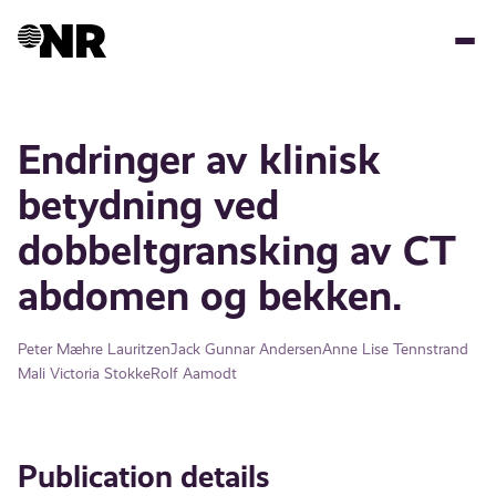
Skip
to
main
content
Endringer av klinisk
betydning ved
dobbeltgransking av CT
abdomen og bekken.
Peter Mæhre Lauritzen
Jack Gunnar Andersen
Anne Lise Tennstrand
Mali Victoria Stokke
Rolf Aamodt
Publication details