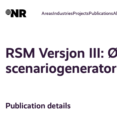
Skip
to
Areas
Industries
Projects
Publications
A
main
content
RSM Versjon III:
scenariogenerator
Publication details