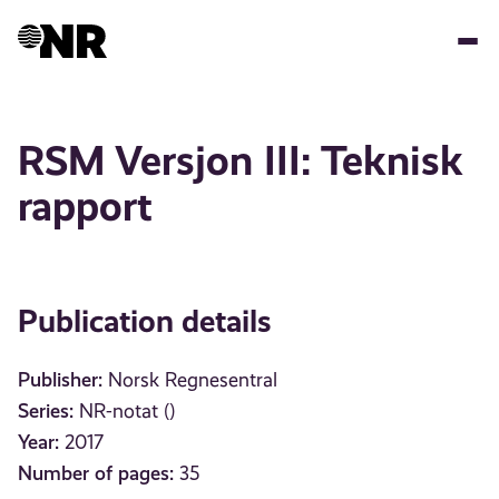
Skip
to
main
content
RSM Versjon III: Teknisk
rapport
Publication details
Publisher:
Norsk Regnesentral
Series:
NR-notat ()
Year:
2017
Number of pages:
35