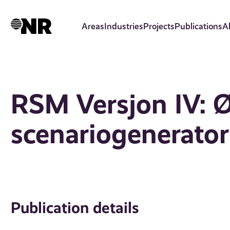
Skip
to
Areas
Industries
Projects
Publications
A
main
content
RSM Versjon IV:
scenariogenerator
Publication details