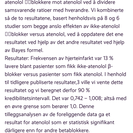
atenolol blokkere mot atenolol ved å dividere
samsvarende ratioer med hverandre. Vi kombinerte
så de to resultatene, basert henholdsvis på 8 og 6
studier som begge anslo effekten av ikke-atenolol
blokker versus atenolol, ved å oppdatere det ene
resultatet ved hjelp av det andre resultatet ved hjelp
av Bayes formel.
Resultater: Frekvensen av hjerteinfarkt var 13 %
lavere blant pasienter som fikk ikke-atenolol β-
blokker versus pasienter som fikk atenolol. I henhold
til tidligere publiserte resultater,3 ville vi vente dette
resultatet og vi beregnet derfor 90 %
kredibilitetsintervall. Det var 0,742 – 1,008; altså med
en øvre grense som berører 1,0. Denne
tilleggsanalysen av de foreliggende data ga et
resultat for atenolol som er statistisk signifikant
dårligere enn for andre betablokkere.