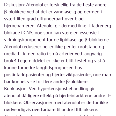
Diskusjon: Atenolol er forskjellig fra de fleste andre
β-blokkere ved at det er vannløselig og dermed i
svært liten grad diffunderbart over blod-
hjernebarrieren. Atenolol gir dermed ikke adrenerg
blokade i CNS, noe som kan være en essensiell
virkningskomponent for de lipidløselige β-blokkerne.
Atenolol reduserer heller ikke perifer motstand og
media til lumen ratio i små arterier ved langvarig
bruk.4 Legemiddelet er ikke er blitt testet og vist å
kunne forbedre langtidsprognosen hos
postinfarktpasienter og hjertesviktpasienter, noe man
har kunnet vise for flere andre β-blokkere.
Konklusjon: Ved hypertensjonsbehandling gir
atenolol dårligere effekt på hjerteinfarkt enn andre -
blokkere. Observasjoner med atenolol er derfor ikke
nødvendigvis overførbare til andre blokkere.