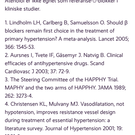
Atenolol er ikke egnet som referanse--blokker i
kliniske studier.
1. Lindholm LH, Carlberg B, Samuelsson O. Should β
blockers remain first choice in the treatment of
primary hypertension? A meta-analysis. Lancet 2005;
366: 1545-53.
2. Aursnes I, Tvete IF, Gåsemyr J. Natvig B. Clinical
efficacies of antihypertensive drugs. Scand
Cardiovasc J 2003; 37: 72-9.
3. The Steering Committee of the HAPPHY Trial.
MAPHY and the two arms of HAPPHY. JAMA 1989;
262: 3273-4.
4. Christensen KL, Mulvany MJ. Vasodilatation, not
hypotension, improves resistance vessel design
during treatment of essential hypertension: a
literature survey. Journal of Hypertension 2001; 19: