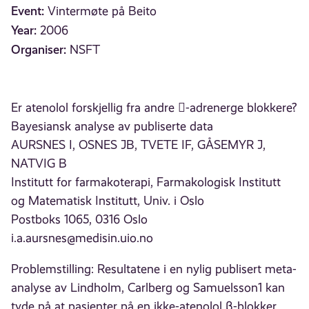
Event:
Vintermøte på Beito
Year:
2006
Organiser:
NSFT
Er atenolol forskjellig fra andre -adrenerge blokkere?
Bayesiansk analyse av publiserte data
AURSNES I, OSNES JB, TVETE IF, GÅSEMYR J,
NATVIG B
Institutt for farmakoterapi, Farmakologisk Institutt
og Matematisk Institutt, Univ. i Oslo
Postboks 1065, 0316 Oslo
i.a.aursnes@medisin.uio.no
Problemstilling: Resultatene i en nylig publisert meta-
analyse av Lindholm, Carlberg og Samuelsson1 kan
tyde på at pasienter på en ikke-atenolol β-blokker