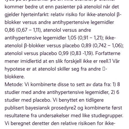
kommer bedre ut enn pasienter på atenolol når det
gjelder hjerteinfarkt: relativ risiko for ikke-atenolol β-
blokker versus andre antihypertensive legemidler
0,86 (0,67 – 1,11), atenolol versus andre
antihypertensive legemidler 1,05 (0,91 – 1,21); ikke-
atenolol β-blokker versus placebo 0,89 (0,742 – 1,06);
atenolol versus placebo 0,99 (0,83 -1,19). Forfatterne
mener imidlertid at en slik forskjell ikke er reell.1 Vår
hypotese er at atenolol skiller seg fra andre -
blokkere.
Metode: Vi kombinerte disse to sett av data fra: 1) 8
studier med andre antihypertensive legemidler, 2) 6
studier med placebo. Vi benyttet en tidligere
publisert bayesiansk prosedyre2 og kombinerte først
resultatene fra undersøkelser med like studiegrupper.
Vi beregnet deretter den relative risikoen for ikke-