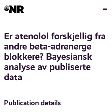
Skip
to
main
content
Er atenolol forskjellig fra
andre beta-adrenerge
blokkere? Bayesiansk
analyse av publiserte
data
Publication details