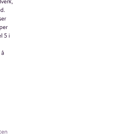
lverk,
d.
ser
per
 5 i
 å
ften