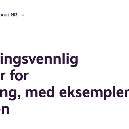
bout NR
ringsvennlig
r for
ing, med eksemple
en