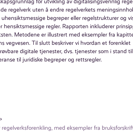
kapsgrunnlag for utvikling av digitalisingsvennlig rege
ende regelverk uten å endre regelverkets meningsinnhol
 uhensiktsmessige begreper eller regelstrukturer og vi
r hensiktsmessige regler. Rapporten inkluderer prinsip
ten. Metodene er illustrert med eksempler fra kapittel
s vegvesen. Til slutt beskriver vi hvordan et forenklet
øvbare digitale tjenester, dvs. tjenester som i stand til
nse til juridiske begreper og rettsregler.
r regelverksforenkling, med eksempler fra bruksforskri