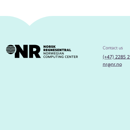
Contact us
(+47) 2285 
nr@nr.no