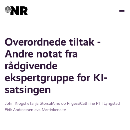
Skip
to
main
content
Overordnede tiltak -
Andre notat fra
rådgivende
ekspertgruppe for KI-
satsingen
John Krogstie
Tanja Storsul
Arnoldo Frigessi
Cathrine Pihl Lyngstad
Eirik Andreassen
Ieva Martinkenaite