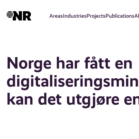
Skip
to
Areas
Industries
Projects
Publications
A
main
content
Norge har fått en
digitaliseringsmi
kan det utgjøre en