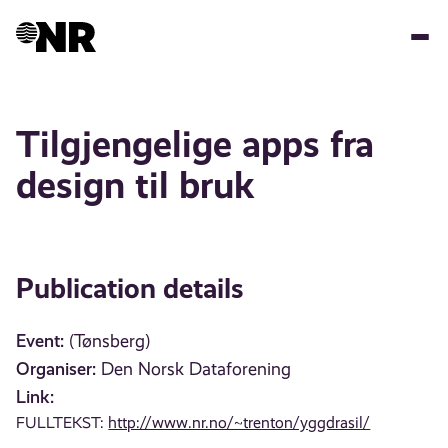
Skip
to
main
content
Tilgjengelige apps fra
design til bruk
Publication details
Event:
(Tønsberg)
Organiser:
Den Norsk Dataforening
Link:
FULLTEKST:
http://www.nr.no/~trenton/yggdrasil/