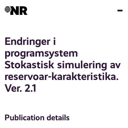
Skip
to
main
content
Endringer i
programsystem
Stokastisk simulering av
reservoar-karakteristika.
Ver. 2.1
Publication details