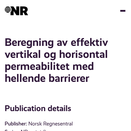
Skip
to
main
content
Beregning av effektiv
vertikal og horisontal
permeabilitet med
hellende barrierer
Publication details
Publisher:
Norsk Regnesentral