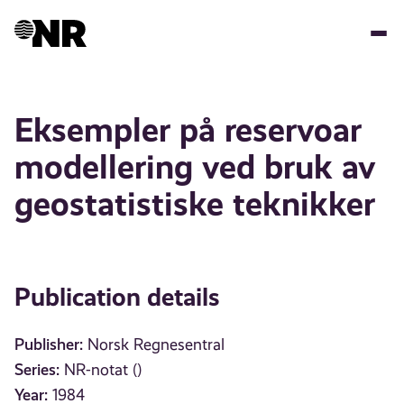
Skip
to
main
content
Eksempler på reservoar
modellering ved bruk av
geostatistiske teknikker
Publication details
Publisher:
Norsk Regnesentral
Series:
NR-notat ()
Year:
1984