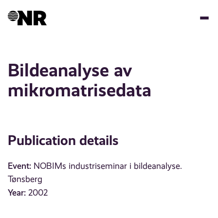
Skip
to
main
content
Bildeanalyse av
mikromatrisedata
Publication details
Event:
NOBIMs industriseminar i bildeanalyse.
Tønsberg
Year:
2002