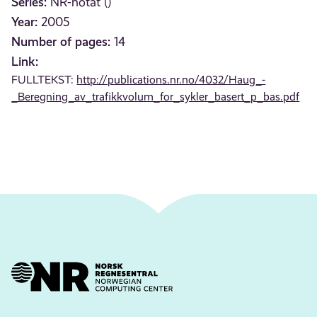
Series:
NR-notat ()
Year:
2005
Number of pages:
14
Link:
FULLTEKST:
http://publications.nr.no/4032/Haug_-
_Beregning_av_trafikkvolum_for_sykler_basert_p_bas.pdf