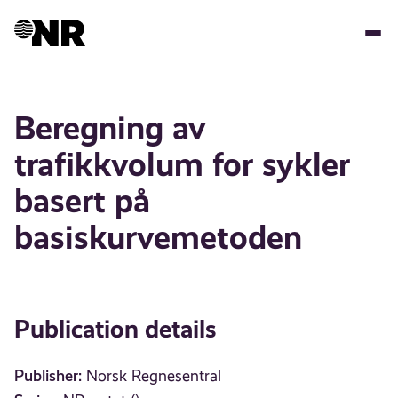
Skip
to
main
content
Beregning av
trafikkvolum for sykler
basert på
basiskurvemetoden
Publication details
Publisher:
Norsk Regnesentral