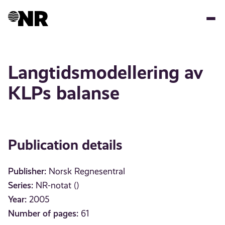
Skip
to
main
content
Langtidsmodellering av
KLPs balanse
Publication details
Publisher:
Norsk Regnesentral
Series:
NR-notat ()
Year:
2005
Number of pages:
61