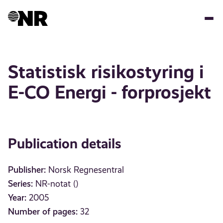
Skip
to
main
content
Statistisk risikostyring i
E-CO Energi - forprosjekt
Publication details
Publisher:
Norsk Regnesentral
Series:
NR-notat ()
Year:
2005
Number of pages:
32