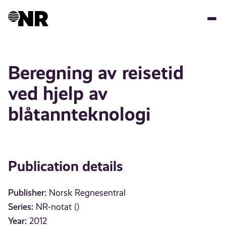
Skip
to
main
content
Beregning av reisetid
ved hjelp av
blåtannteknologi
Publication details
Publisher:
Norsk Regnesentral
Series:
NR-notat ()
Year:
2012