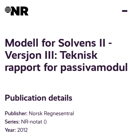
Skip
to
main
content
Modell for Solvens II -
Versjon III: Teknisk
rapport for passivamodul
Publication details
Publisher:
Norsk Regnesentral
Series:
NR-notat ()
Year:
2012