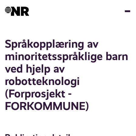
Skip
to
main
content
Språkopplæring av
minoritetsspråklige barn
ved hjelp av
robotteknologi
(Forprosjekt -
FORKOMMUNE)