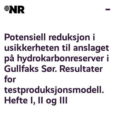
Skip
to
main
content
Potensiell reduksjon i
usikkerheten til anslaget
på hydrokarbonreserver i
Gullfaks Sør. Resultater
for
testproduksjonsmodell.
Hefte I, II og III