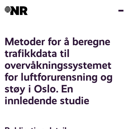
Skip
to
main
content
Metoder for å beregne
trafikkdata til
overvåkningssystemet
for luftforurensning og
støy i Oslo. En
innledende studie