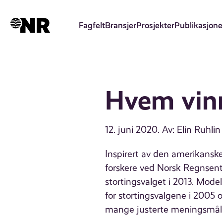
Hopp
til
Fagfelt
Bransjer
Prosjekter
Publikasjone
hovedinnhold
Hvem vinn
12. juni 2020
. Av: Elin Ruhli
Inspirert av den amerikanske
forskere ved Norsk Regnsentr
stortingsvalget i 2013. Mode
for stortingsvalgene i 2005
mange justerte meningsmåling