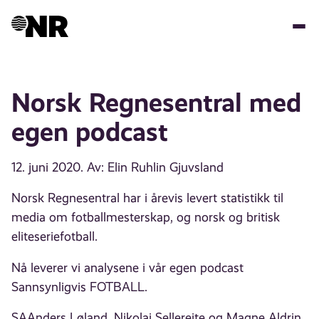
Hopp
til
hovedinnhold
Norsk Regnesentral med
egen podcast
12. juni 2020
. Av: Elin Ruhlin Gjuvsland
Norsk Regnesentral har i årevis levert statistikk til
media om fotballmesterskap, og norsk og britisk
eliteseriefotball.
Nå leverer vi analysene i vår egen podcast
Sannsynligvis FOTBALL.
SAAnders Løland, Nikolai Sellereite og Magne Aldrin