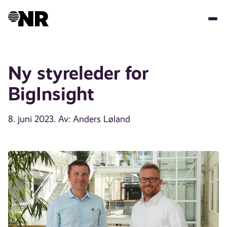
Hopp
til
hovedinnhold
Ny styreleder for
BigInsight
8. juni 2023
. Av: Anders Løland