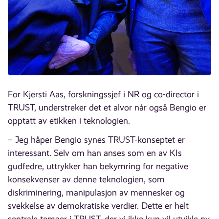
For Kjersti Aas, forskningssjef i NR og co-director i
TRUST, understreker det et alvor når også Bengio er
opptatt av etikken i teknologien.
– Jeg håper Bengio synes TRUST-konseptet er
interessant. Selv om han anses som en av KIs
gudfedre, uttrykker han bekymring for negative
konsekvenser av denne teknologien, som
diskriminering, manipulasjon av mennesker og
svekkelse av demokratiske verdier. Dette er helt
sentrale temaer i TRUST, der vi ikke kun vil utvikle ny