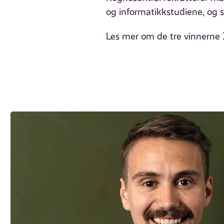
og informatikkstudiene, og s
Les mer om de tre vinnerne 