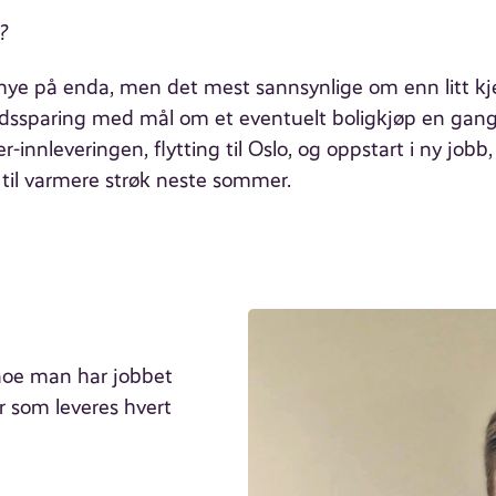
?
mye på enda, men det mest sannsynlige om enn litt kjed
ssparing med mål om et eventuelt boligkjøp en gang. S
innleveringen, flytting til Oslo, og oppstart i ny jobb,
 til varmere strøk neste sommer.
 noe man har jobbet
 som leveres hvert