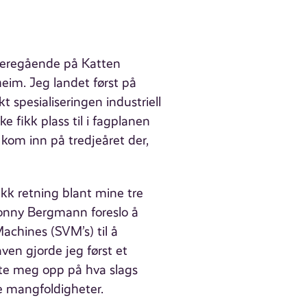
ideregående på Katten
heim. Jeg landet først på
 spesialiseringen industriell
 fikk plass til i fagplanen
 kom inn på tredjeåret der,
ikk retning blant mine tre
Ronny Bergmann foreslo å
achines (SVM’s) til å
ven gjorde jeg først et
este meg opp på hva slags
ke mangfoldigheter.