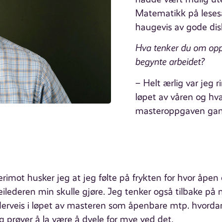
Matematikk på lesesa
haugevis av gode disk
Hva tenker du om oppga
begynte arbeidet?
– Helt ærlig var jeg r
løpet av våren og hva
masteroppgaven gansk
erimot husker jeg at jeg følte på frykten for hvor åpen
eilederen min skulle gjøre. Jeg tenker også tilbake på 
erveis i løpet av masteren som åpenbare mtp. hvordan
eg prøver å la være å dvele for mye ved det.