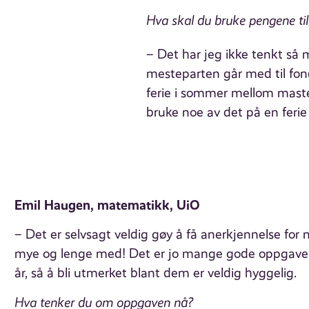
Hva skal du bruke pengene til
– Det har jeg ikke tenkt så 
mesteparten går med til fond
ferie i sommer mellom master-
bruke noe av det på en ferie
Emil Haugen, matematikk, UiO
– Det er selvsagt veldig gøy å få anerkjennelse for
mye og lenge med! Det er jo mange gode oppgaver
år, så å bli utmerket blant dem er veldig hyggelig.
Hva tenker du om oppgaven nå?