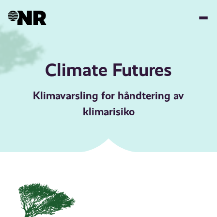
Hopp
til
hovedinnhold
Climate Futures
Klimavarsling for håndtering av
klimarisiko