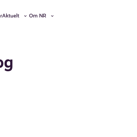
r
Aktuelt
Om NR
og