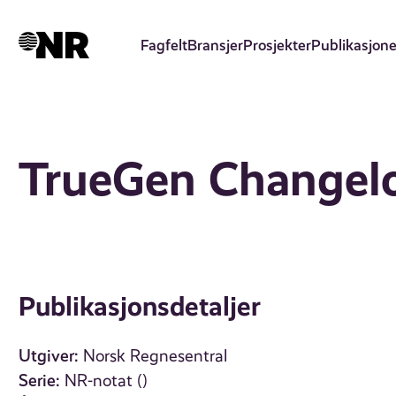
Hopp
til
Fagfelt
Bransjer
Prosjekter
Publikasjone
hovedinnhold
TrueGen Changel
Publikasjonsdetaljer
Utgiver:
Norsk Regnesentral
Serie:
NR-notat ()