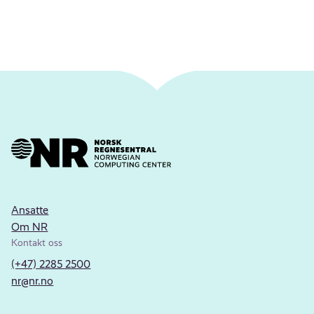
Ansatte
Om NR
Kontakt oss
(+47) 2285 2500
nr@nr.no