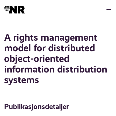
Hopp
til
hovedinnhold
A rights management
model for distributed
object-oriented
information distribution
systems
Publikasjonsdetaljer