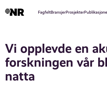
Hopp
til
Fagfelt
Bransjer
Prosjekter
Publikasjone
hovedinnhold
Vi opplevde en ak
forskningen vår bl
natta