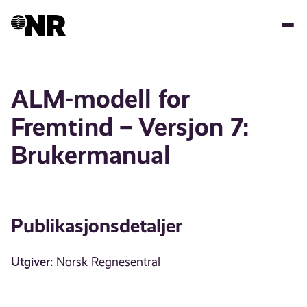
Hopp
til
hovedinnhold
ALM-modell for
Fremtind – Versjon 7:
Brukermanual
Publikasjonsdetaljer
Utgiver:
Norsk Regnesentral