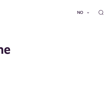
NO
me