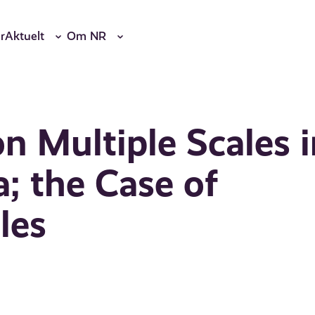
r
Aktuelt
Om NR
on Multiple Scales 
a; the Case of
les