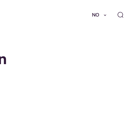
NO
in