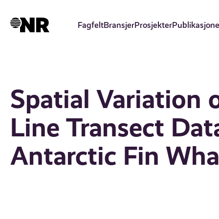
Hopp
til
Fagfelt
Bransjer
Prosjekter
Publikasjone
hovedinnhold
Spatial Variation 
Line Transect Dat
Antarctic Fin Wha