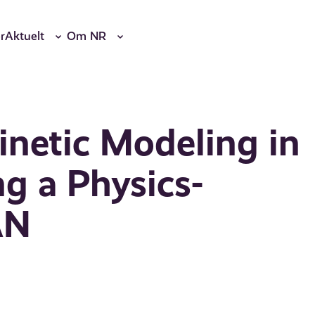
r
Aktuelt
Om NR
inetic Modeling in
g a Physics-
AN