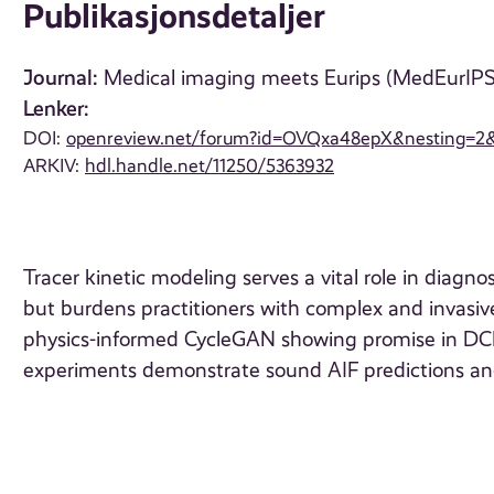
Publikasjonsdetaljer
Journal:
Medical imaging meets Eurips (MedEurIP
Lenker:
DOI:
openreview.net/forum?id=OVQxa48epX&nesting=2&
ARKIV:
hdl.handle.net/11250/5363932
Tracer kinetic modeling serves a vital role in diag
but burdens practitioners with complex and invasive
physics-informed CycleGAN showing promise in DCE
experiments demonstrate sound AIF predictions an