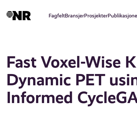
Hopp
til
Fagfelt
Bransjer
Prosjekter
Publikasjone
hovedinnhold
Fast Voxel-Wise K
Dynamic PET usin
Informed CycleG