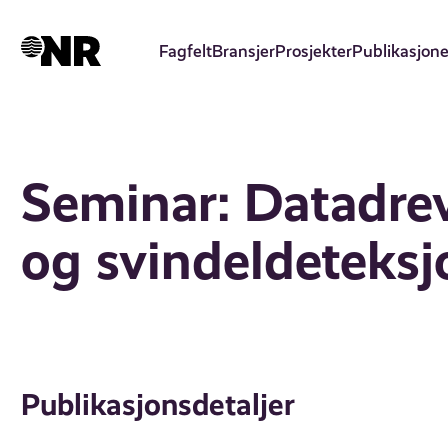
Hopp
til
Fagfelt
Bransjer
Prosjekter
Publikasjone
hovedinnhold
Seminar: Datadrev
og svindeldeteksj
Publikasjonsdetaljer