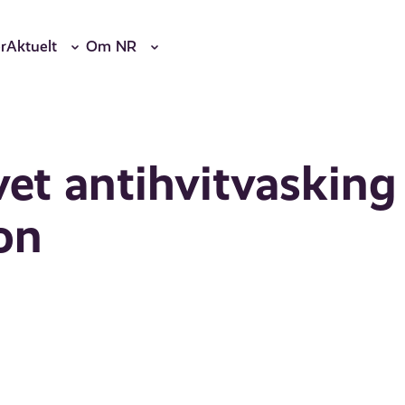
r
Aktuelt
Om NR
et antihvitvasking
on