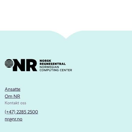
Ansatte
Om NR
Kontakt oss
(+47) 2285 2500
nr@nr.no