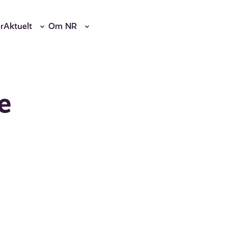
r
Aktuelt
Om NR
e