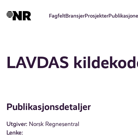
Hopp
til
Fagfelt
Bransjer
Prosjekter
Publikasjone
hovedinnhold
LAVDAS kildekod
Publikasjonsdetaljer
Utgiver:
Norsk Regnesentral
Lenke: