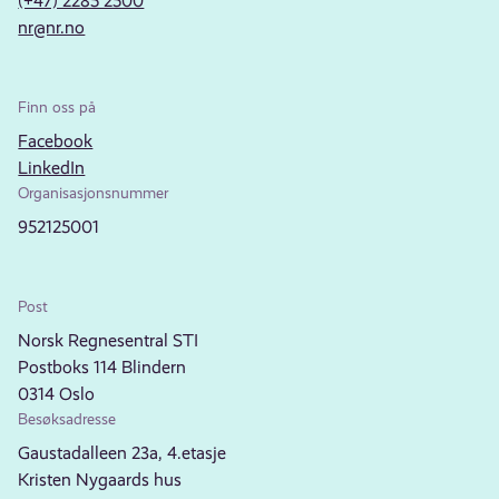
(+47) 2285 2500
nr@nr.no
Finn oss på
Facebook
LinkedIn
Organisasjonsnummer
952125001
Post
Norsk Regnesentral STI
Postboks 114 Blindern
0314 Oslo
Besøksadresse
Gaustadalleen 23a, 4.etasje
Kristen Nygaards hus