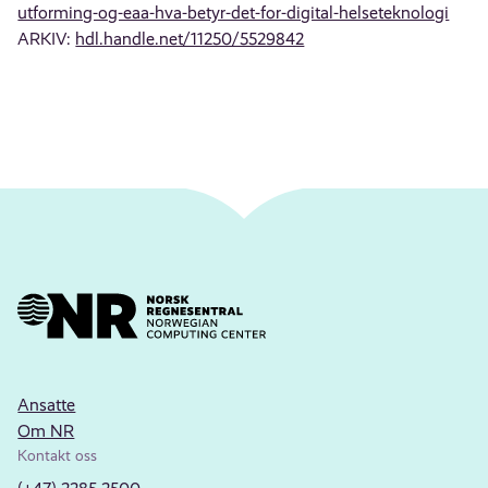
utforming-og-eaa-hva-betyr-det-for-digital-helseteknologi
ARKIV:
hdl.handle.net/11250/5529842
Ansatte
Om NR
Kontakt oss