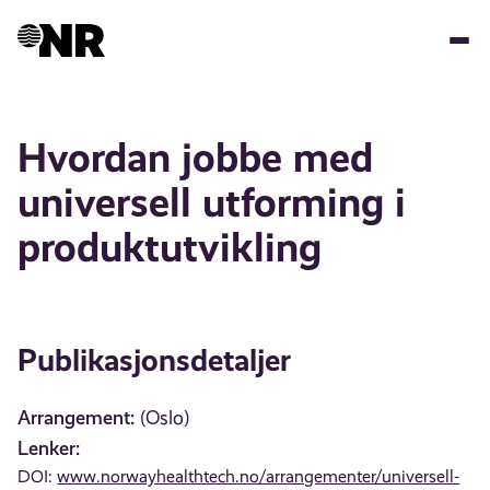
Hopp
til
hovedinnhold
Hvordan jobbe med
universell utforming i
produktutvikling
Publikasjonsdetaljer
Arrangement:
(Oslo)
Lenker:
DOI:
www.norwayhealthtech.no/arrangementer/universell-