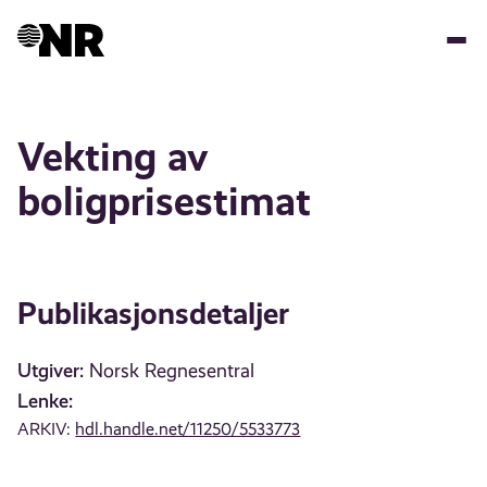
Hopp
til
hovedinnhold
Vekting av
boligprisestimat
Publikasjonsdetaljer
Utgiver:
Norsk Regnesentral
Lenke:
ARKIV:
hdl.handle.net/11250/5533773