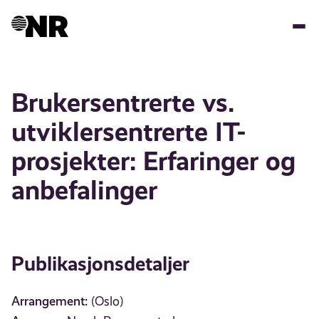
Hopp
til
hovedinnhold
Brukersentrerte vs.
utviklersentrerte IT-
prosjekter: Erfaringer og
anbefalinger
Publikasjonsdetaljer
Arrangement:
(Oslo)