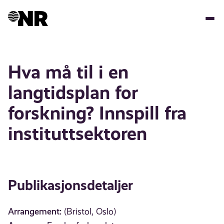
Hopp
til
hovedinnhold
Hva må til i en
langtidsplan for
forskning? Innspill fra
instituttsektoren
Publikasjonsdetaljer
Arrangement:
(Bristol, Oslo)