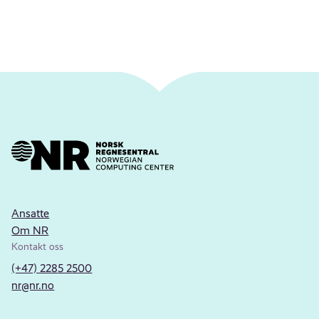
Ansatte
Om NR
Kontakt oss
(+47) 2285 2500
nr@nr.no