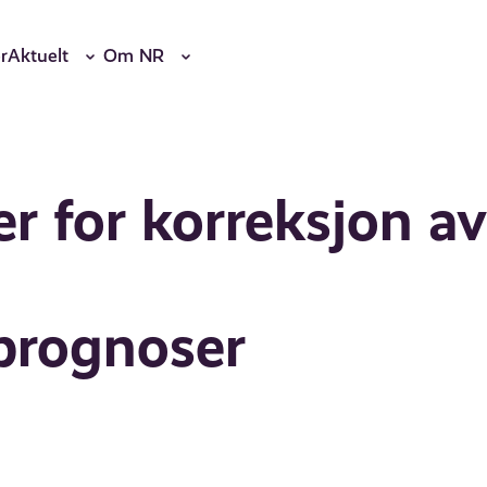
r
Aktuelt
Om NR
r for korreksjon a
prognoser