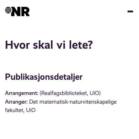
Hopp
til
hovedinnhold
Hvor skal vi lete?
Publikasjonsdetaljer
Arrangement:
(Realfagsbiblioteket, UiO)
Arrangør:
Det matematisk-naturvitenskapelige
fakultet, UiO