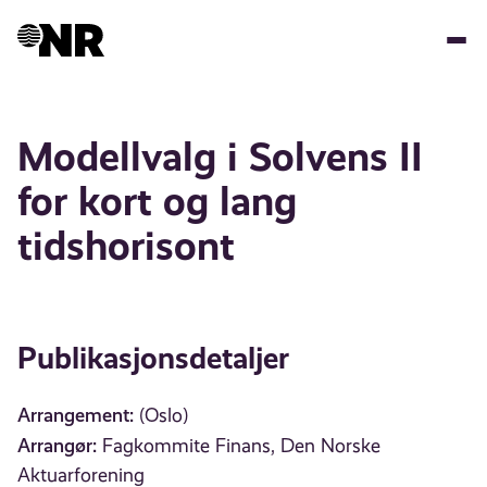
Hopp
til
hovedinnhold
Modellvalg i Solvens II
for kort og lang
tidshorisont
Publikasjonsdetaljer
Arrangement:
(Oslo)
Arrangør:
Fagkommite Finans, Den Norske
Aktuarforening