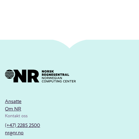
Ansatte
Om NR
Kontakt oss
(+47) 2285 2500
nr@nr.no