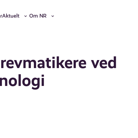
r
Aktuelt
Om NR
 revmatikere ved
nologi