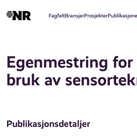
Hopp
til
Fagfelt
Bransjer
Prosjekter
Publikasjone
hovedinnhold
Egenmestring for
bruk av sensortek
Publikasjonsdetaljer